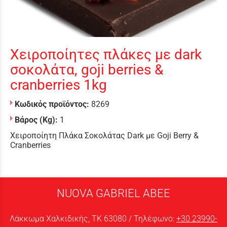
Χειροποίητες πλάκες με dark
σοκολάτα, goji berries &
cranberries 1kg
Κωδικός προϊόντος:
8269
Βάρος (Kg):
1
Χειροποίητη Πλάκα Σοκολάτας Dark με Goji Berry &
Cranberries
NUOVA GABRIEL ABEE
Λάκκωμα Χαλκιδικής, ΤΚ 63080 / Τηλέφωνο:
+30 23990-