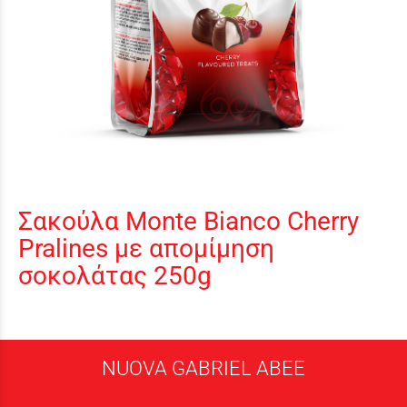
Σακούλα Monte Bianco Cherry
Pralines με απομίμηση
σοκολάτας 250g
NUOVA GABRIEL ABEE